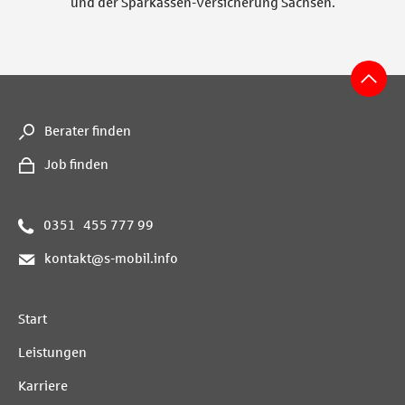
und der Sparkassen-Versicherung Sachsen.
s
Berater finden
j
Job finden
p
0351 455 777 99
m
kontakt@s-mobil.info
Start
Leistungen
Karriere